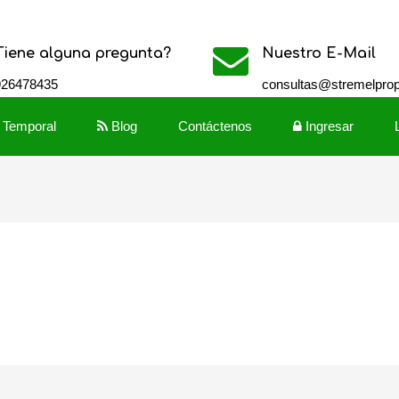
Tiene alguna pregunta?
Nuestro E-Mail
926478435
consultas@stremelpro
r Temporal
Blog
Contáctenos
Ingresar